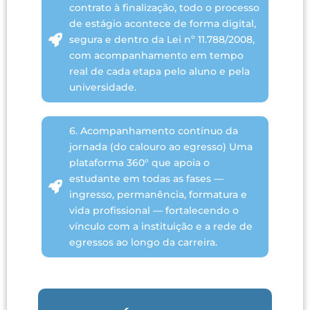
contrato à finalização, todo o processo
de estágio acontece de forma digital,
segura e dentro da Lei nº 11.788/2008,
com acompanhamento em tempo
real de cada etapa pelo aluno e pela
universidade.
6. Acompanhamento contínuo da
jornada (do calouro ao egresso) Uma
plataforma 360° que apoia o
estudante em todas as fases —
ingresso, permanência, formatura e
vida profissional — fortalecendo o
vínculo com a instituição e a rede de
egressos ao longo da carreira.