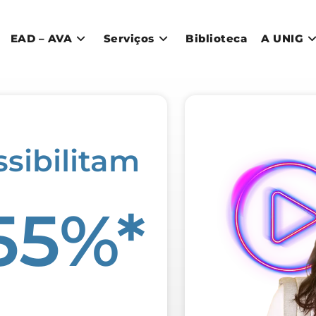
EAD – AVA
Serviços
Biblioteca
A UNIG
sibilitam
55%*