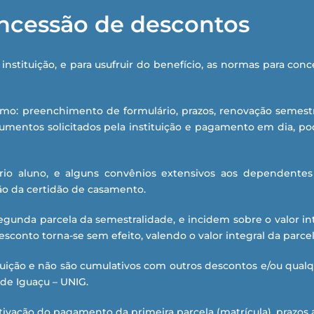
ncessão de descontos
instituição, e para usufruir do benefício, as normas para con
o: preenchimento de formulário, prazos, renovação semestr
mentos solicitados pela instituição e pagamento em dia, po
io aluno, e alguns convênios extensivos aos dependentes 
ão da certidão de casamento.
egunda parcela da semestralidade, e incidem sobre o valor in
sconto torna-se sem efeito, valendo o valor integral da parcel
tuição e não são cumulativos com outros descontos e/ou qua
ade Iguaçu – UNIG.
ivação do pagamento da primeira parcela (matrícula), prazos a