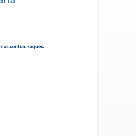
ária
timos contracheques.