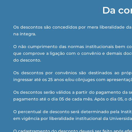
Da co
Os descontos são concedidos por mera liberalidade da 
na íntegra.
O não cumprimento das normas institucionais bem com
que comprove a ligação com o convênio e demais docu
do desconto.
Os descontos por convênios são destinados ao própr
ingressar até os 25 anos e/ou cônjuges com apresentaç
Os descontos serão válidos a partir do pagamento da s
pagamento até o dia 05 de cada mês. Após o dia 05, o de
O percentual de desconto será determinado pela Insti
em vigência por liberalidade institucional da Universid
O cadastramento do desconto deverá ser feito após efet