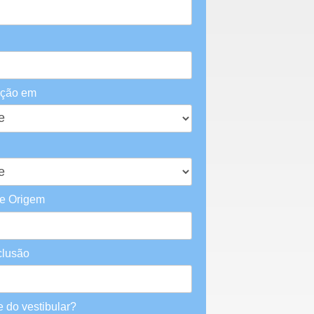
ação em
de Origem
clusão
do vestibular?