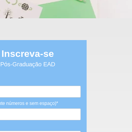
Inscreva-se
Pós-Graduação EAD
te números e sem espaço)*