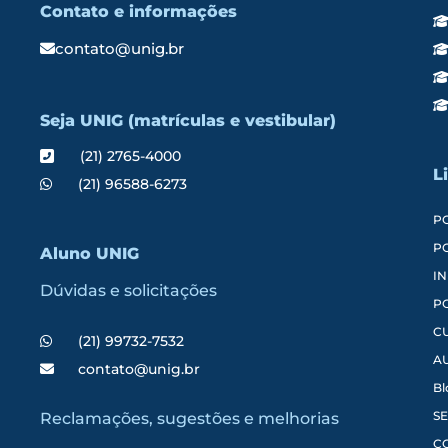
Contato e informações
contato@unig.br
Seja UNIG (matrículas e vestibular)
(21) 2765-4000
L
(21) 96588-6273
P
P
Aluno UNIG
IN
Dúvidas e solicitações
P
C
(21) 99732-7532
A
contato@unig.br
Bl
SE
Reclamações, sugestões e melhorias
C