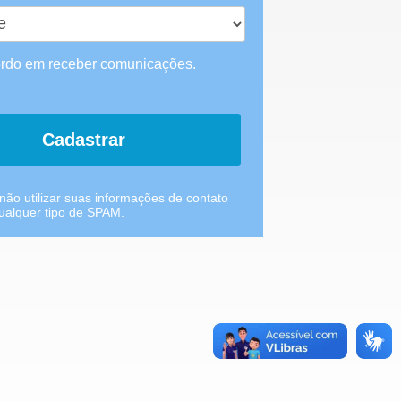
rdo em receber comunicações.
Cadastrar
ão utilizar suas informações de contato
qualquer tipo de SPAM.