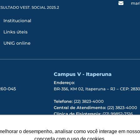
mar
SULTADO VEST. SOCIAL 2025.2
Institucional
Links úteis
UNIG online
Campus V - Itaperuna
Endereço:
6260-045
BR-356, KM 02, Itaperuna – RJ – CEP: 28
Telefone:
(22) 3823-4000
Central de Atendimento:
(22) 3823-4000
Clínica de Fisioterapia:
(22) 99852-7516
Reitoria:
(22) 99731-7057
EAD:
(22) 99808-9266
melhorar o desempenho, analisar como você interage em nosso sit
concorda com o uso de cookies.