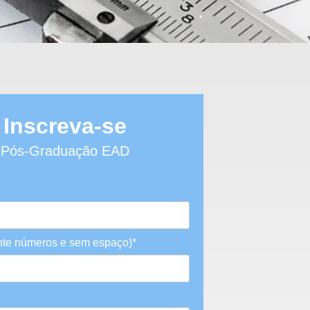
Inscreva-se
Pós-Graduação EAD
te números e sem espaço)*