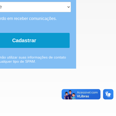
rdo em receber comunicações.
Cadastrar
ão utilizar suas informações de contato
qualquer tipo de SPAM.