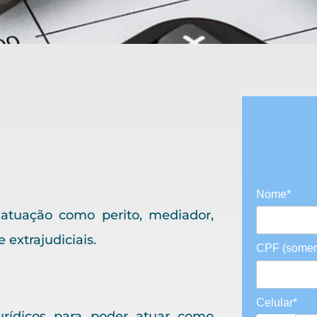
Nome*
atuação como perito, mediador,
 extrajudiciais.
CPF (somen
Celular*
urídicos para poder atuar como