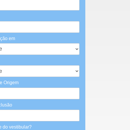
ação em
de Origem
clusão
do vestibular?