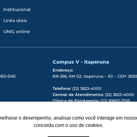
Institucional
Links úteis
UNIG online
Campus V - Itaperuna
Endereço:
6260-045
BR-356, KM 02, Itaperuna – RJ – CEP: 28
Telefone:
(22) 3823-4000
Central de Atendimento:
(22) 3823-4000
Clínica de Fisioterapia:
(22) 99852-7516
Reitoria:
(22) 99731-7057
EAD:
(22) 99808-9266
melhorar o desempenho, analisar como você interage em nosso sit
concorda com o uso de cookies.