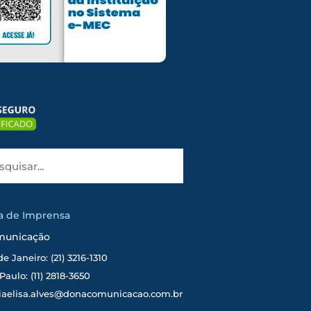
ia de Imprensa
municação
de Janeiro: (21) 3216-1310
Paulo: (11) 2818-3650
iaelisa.alves@donacomunicacao.com.br