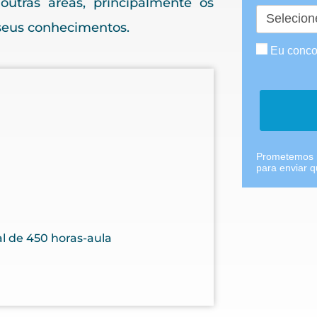
 outras áreas, principalmente os
seus conhecimentos.
Eu conco
Prometemos n
para enviar 
al de 450 horas-aula