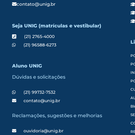
contato@unig.br
Seja UNIG (matrículas e vestibular)
(21) 2765-4000
L
(21) 96588-6273
P
P
Aluno UNIG
IN
Dúvidas e solicitações
P
C
(21) 99732-7532
A
contato@unig.br
Bl
SE
Reclamações, sugestões e melhorias
C
ouvidoria@unig.br
RE