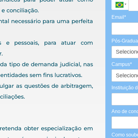
e conciliação.
Email*
ntal necessário para uma perfeita
Pós-Gradu
nais e pessoais, para atuar com
.
da tipo de demanda judicial, nas
Campus*
ntidades sem fins lucrativos.
julgar as questões de arbitragem,
Instituição 
iliações.
Ano de con
pretenda obter especialização em
Como soube 